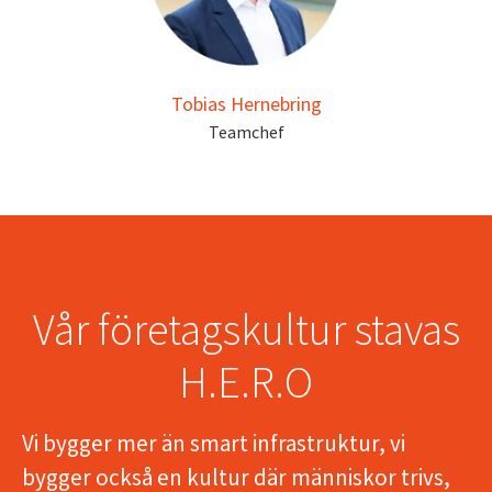
Tobias Hernebring
Teamchef
Vår företagskultur stavas
H.E.R.O
Vi bygger mer än smart infrastruktur, vi
bygger också en kultur där människor trivs,