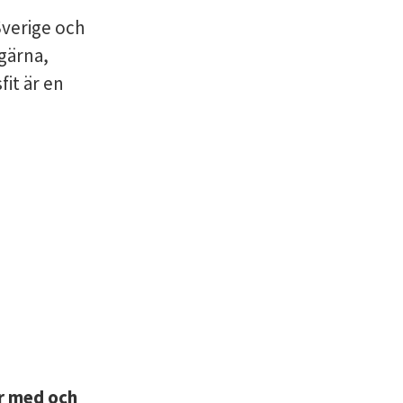
Sverige och
gärna,
fit är en
är med och