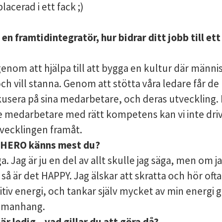
 placerad i ett fack ;)
 en framtidintegratör, hur bidrar ditt jobb till et
genom att hjälpa till att bygga en kultur där männis
ch vill stanna. Genom att stötta våra ledare får de
okusera på sina medarbetare, och deras utveckling.
 medarbetare med rätt kompetens kan vi inte dri
vecklingen framåt.
 i HERO känns mest du?
ga. Jag är ju en del av allt skulle jag säga, men om j
 så är det HAPPY. Jag älskar att skratta och hör ofta 
itiv energi, och tankar själv mycket av min energi
ammanhang.
är ledig – vad gillar du att göra då?