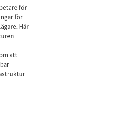
betare för
ingar för
lägare. Här
lturen
 om att
lbar
rastruktur