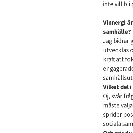
inte vill bli
Vinnergi är
samhälle?
Jag bidrar 
utvecklas o
kraft att f
engagerade
samhällsut
Vilket del
Oj, svår frå
måste välja
sprider pos
sociala s
Och när du 