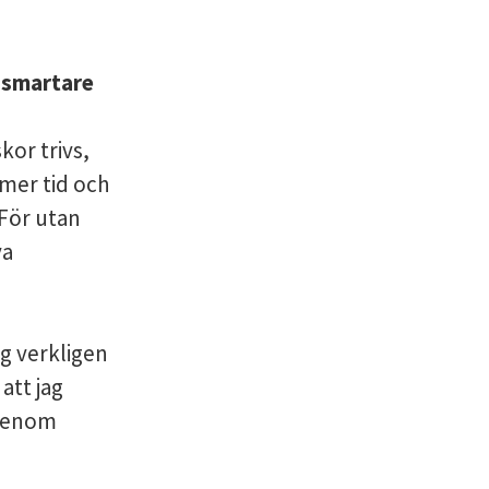
t smartare
kor trivs,
 mer tid och
 För utan
va
ag verkligen
att jag
 genom