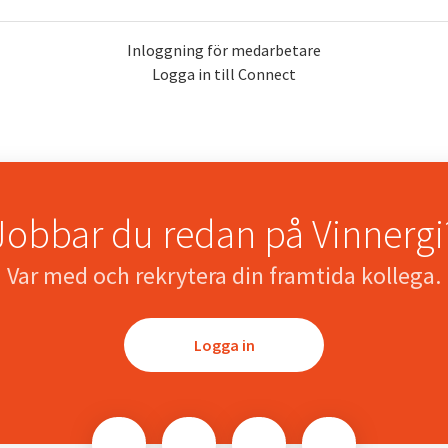
Inloggning för medarbetare
Logga in till Connect
Jobbar du redan på Vinnergi
Var med och rekrytera din framtida kollega.
Logga in