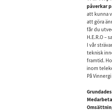
påverkar på
att kunna v
att göra än
får du utve
H.E.R.O – s
I vår sträva
teknisk inn
framtid. Ho
inom teleko
På Vinnergi 
Grundade
Medarbet
Omsättni