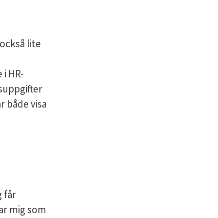
också lite
 i HR-
suppgifter
år både visa
 får
sar mig som