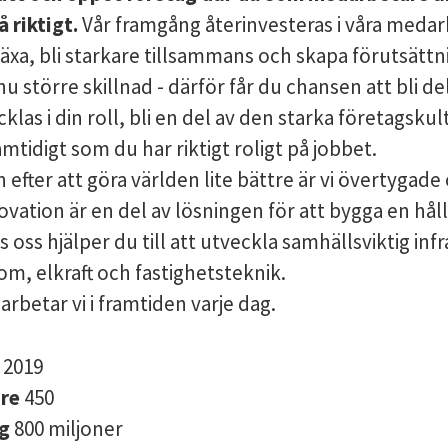
 riktigt.
Vår framgång återinvesteras i våra medar
äxa, bli starkare tillsammans och skapa förutsättn
nu större skillnad - därför får du chansen att bli de
cklas i din roll, bli en del av den starka företagsku
amtidigt som du har riktigt roligt på jobbet.
n efter att göra världen lite bättre är vi övertygade
ovation är en del av lösningen för att bygga en hål
s oss hjälper du till att utveckla samhällsviktig inf
m, elkraft och fastighetsteknik.
arbetar vi i framtiden varje dag.
s
2019
are
450
ng
800 miljoner