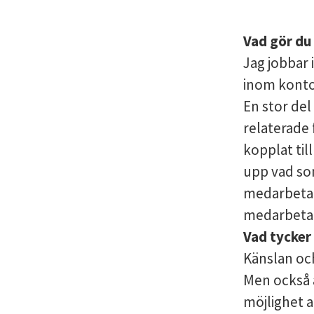
Vad gör d
Jag jobbar 
inom konto
En stor del
relaterade 
kopplat til
upp vad som
medarbetar
medarbetar
Vad tycker
Känslan och
Men också a
möjlighet a