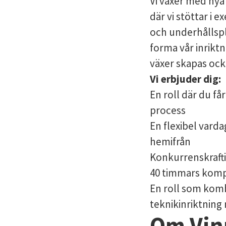
Vi växer med nya
där vi stöttar i
och underhållspl
forma vår inriktn
växer skapas ock
Vi erbjuder dig:
En roll där du få
process
En flexibel vard
hemifrån
Konkurrenskrafti
40 timmars kompe
En roll som komb
teknikinriktning
Om Vin