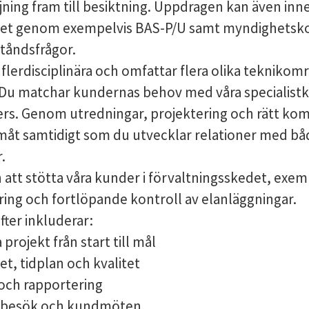
ning fram till besiktning. Uppdragen kan även inne
tet genom exempelvis BAS-P/U samt myndighetsk
lståndsfrågor.
 flerdisciplinära och omfattar flera olika teknikom
 Du matchar kundernas behov med våra specialis
rs. Genom utredningar, projektering och rätt kom
måt samtidigt som du utvecklar relationer med bå
.
tt stötta våra kunder i förvaltningsskedet, exem
ing och fortlöpande kontroll av elanläggningar.
fter inkluderar:
projekt från start till mål
t, tidplan och kvalitet
ch rapportering
sbesök och kundmöten