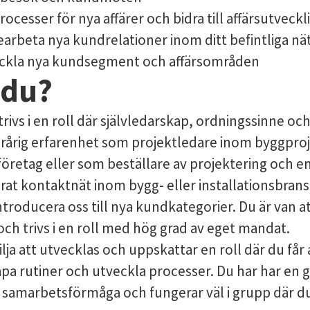
cesser för nya affärer och bidra till affärsutveckl
bearbeta nya kundrelationer inom ditt befintliga nä
tveckla nya kundsegment och affärsområden
 du?
trivs i en roll där självledarskap, ordningssinne oc
flerårig erfarenhet som projektledare inom byggpro
gföretag eller som beställare av projektering och 
erat kontaktnät inom bygg- eller installationsbran
ntroducera oss till nya kundkategorier. Du är van at
och trivs i en roll med hög grad av eget mandat.
ilja att utvecklas och uppskattar en roll där du får
kapa rutiner och utveckla processer. Du har har en 
samarbetsförmåga och fungerar väl i grupp där d