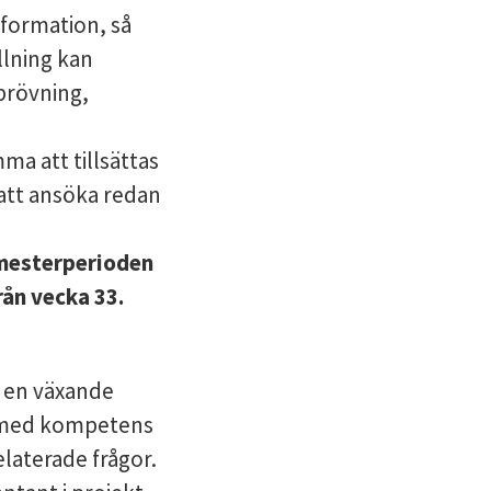
nformation, så
llning kan
prövning,
a att tillsättas
 att ansöka redan
emesterperioden
rån vecka 33.
v en växande
de med kompetens
laterade frågor.