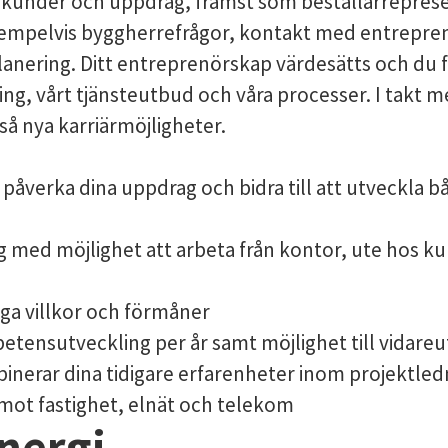
 kunder och uppdrag, främst som beställarreprese
 exempelvis byggherrefrågor, kontakt med entrepre
anering. Ditt entreprenörskap värdesätts och du 
ing, vårt tjänsteutbud och våra processer. I takt m
så nya karriärmöjligheter.
r påverka dina uppdrag och bidra till att utveckla b
ag med möjlighet att arbeta från kontor, ute hos ku
ga villkor och förmåner
tensutveckling per år samt möjlighet till vidareu
inerar dina tidigare erfarenheter inom projektle
 mot fastighet, elnät och telekom
nergi