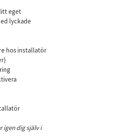
itt eget
med lyckade
e hos installatör
er)
ring
ktivera
tallatör
 igen dig själv i