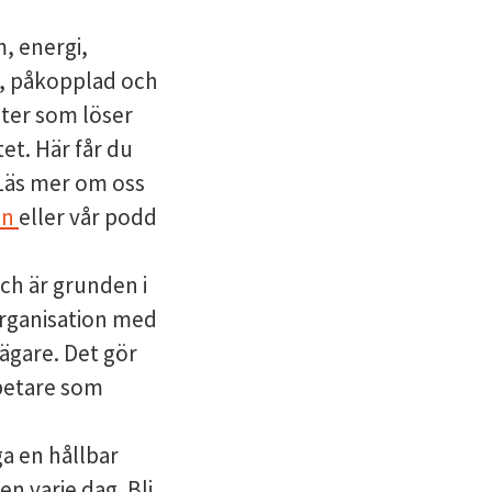
, energi,
ad, påkopplad och
lter som löser
t. Här får du
 Läs mer om oss
in
eller vår podd
ch är grunden i
organisation med
ägare. Det gör
betare som
ga en hållbar
n varje dag. Bli