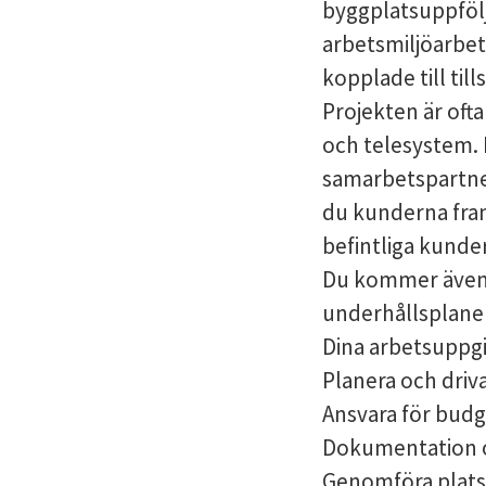
byggplatsuppfölj
arbetsmiljöarbe
kopplade till til
Projekten är ofta
och telesystem.
samarbetspartne
du kunderna fra
befintliga kunder
Du kommer även a
underhållsplaner
Dina arbetsuppgi
Planera och driva 
Ansvara för budge
Dokumentation o
Genomföra plat