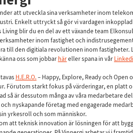
kunder att utveckla sina verksamheter inom telekom
dustri. Enkelt uttryckt så gör vi vardagen inkoppl
Living blir du en del av ett växande team Elkonsu
erksamheter inom fastighet och indistrusegemente
a till den digitiala revolutionen inom fastigheter.
r känna oss som jobbar
här
eller spana in vår
Linked
stavas
H.E.R.O.
– Happy, Explore, Ready och Open o
ur. Förutom starkt fokus på värderingar, en platt 
ad så är dessutom många av våra medarbetare del
yggt och nyskapande företag med engagerade medar
 sin yrkesroll och som människor.
om att teknisk innovation är lösningen för att byg
nde generationer. På Vinnergi arbetar vi i framtide