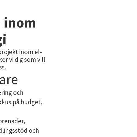
e inom
gi
projekt inom el-
r vi dig som vill
ss.
dare
ering och
okus på budget,
eprenader,
dlingsstöd och