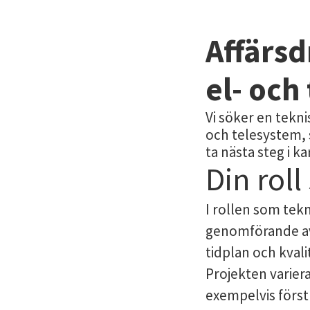
Affärs
el- och
Vi söker en tekni
och telesystem, s
ta nästa steg i 
Din rol
I rollen som tek
genomförande av
tidplan och kvali
Projekten varier
exempelvis först