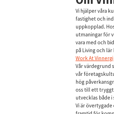
Vi hjälper våra 
fastighet och in
uppkopplad. Hos 
utmaningar för v
vara med och bidr
på Living och lä
Work At Vinnergi
Vår värdegrund 
vår företagskult
hög påverkansgr
oss till ett tr
utvecklas både i
Vi är övertygade 
framtid för komma