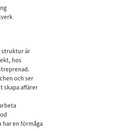
ing
tverk
h struktur är
jekt, hos
entreprenad.
schen och ser
t skapa affärer
 arbeta
god
u har en förmåga