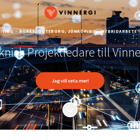
LIVING
·
BORÅS, GÖTEBORG, JÖNKÖPING
·
HYBRIDARBETE
knisk Projektledare till Vinne
Jag vill veta mer!