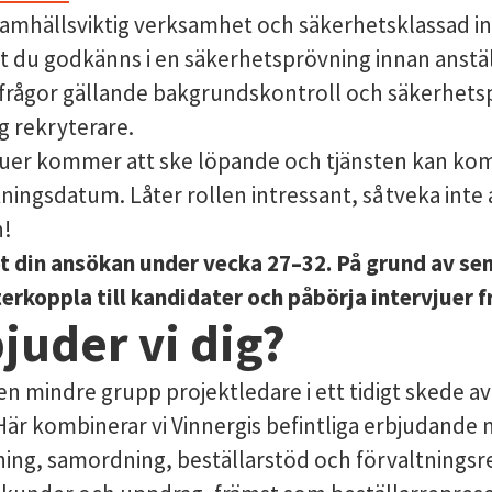
samhällsviktig verksamhet och säkerhetsklassad i
tt du godkänns i en säkerhetsprövning innan anstä
 frågor gällande bakgrundskontroll och säkerhets
g rekryterare.
juer kommer att ske löpande och tjänsten kan komm
ningsdatum. Låter rollen intressant, så tveka inte
n!
ot din ansökan under vecka 27–32. På grund av s
erkoppla till kandidater och påbörja intervjuer f
juder vi dig?
 en mindre grupp projektledare i ett tidigt skede a
. Här kombinerar vi Vinnergis befintliga erbjudan
ing, samordning, beställarstöd och förvaltningsre