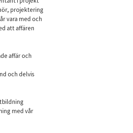
ntant i projekt
nör, projektering
får vara med och
ed att affären
åde affär och
nd och delvis
tbildning
dning med vår