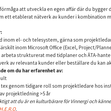
 förmåga att utveckla en egen affär där du bygger d
 ett etablerat nätverk av kunder i kombination 
:
 inom el- och telesystem, gärna som projektledar
rskilt inom Microsoft Office (Excel, Project/Plann
t arbeta strukturerat med tidplaner och ÄTA-hante
verk av relevanta kunder eller beställare du kan a
de om du har erfarenhet av:
ult
tex genom tidigare roll som projektledare hos ins
av projektledning >5 år
iktigt att du är en kulturbärare för Vinnergi och känner
H.E.R.O
.