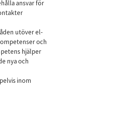
hålla ansvar för
ontakter
råden utöver el-
tkompetenser och
petens hjälper
de nya och
pelvis inom