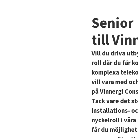
Senior
till Vi
Vill du driva ut
roll där du får 
komplexa teleko
vill vara med o
på Vinnergi Con
Tack vare det st
installations- o
nyckelroll i vår
får du möjlighet