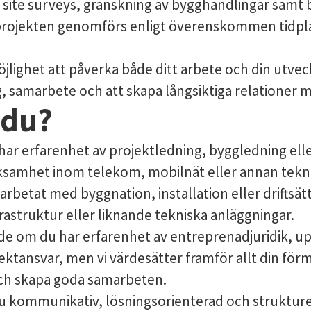
a site surveys, granskning av bygghandlingar samt 
t projekten genomförs enligt överenskommen tidpl
jlighet att påverka både ditt arbete och din utveck
 samarbete och att skapa långsiktiga relationer 
 du?
 har erfarenhet av projektledning, byggledning ell
samhet inom telekom, mobilnät eller annan teknis
arbetat med byggnation, installation eller driftsät
rastruktur eller liknande tekniska anläggningar.
de om du har erfarenhet av entreprenadjuridik, u
ktansvar, men vi värdesätter framför allt din förm
och skapa goda samarbeten.
 kommunikativ, lösningsorienterad och strukturera