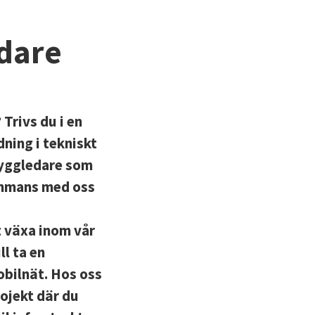
dare
Trivs du i en
ning i tekniskt
Byggledare som
ammans med oss
t växa inom vår
l ta en
mobilnät. Hos oss
ojekt där du