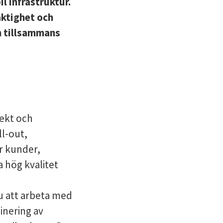
 infrastruktur.
aktighet och
en tillsammans
jekt och
ll-out,
r kunder,
a hög kvalitet
u att arbeta med
inering av