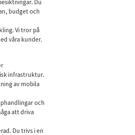
besiktningar. Du
an, budget och
ling. Vi tror på
med våra kunder.
er
k infrastruktur.
tning av mobila
pphandlingar och
åga att driva
d. Du trivs i en