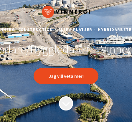
INNERGI CONSTRUCTION
·
FLERA PLATSER
·
HYBRIDARBETE
edare/Byggledare till Vinner
Jag vill veta mer!