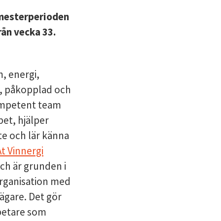
emesterperioden
rån vecka 33.
, energi,
ad, påkopplad och
ompetent team
et, hjälper
e och lär känna
t Vinnergi
ch är grunden i
organisation med
ägare. Det gör
betare som