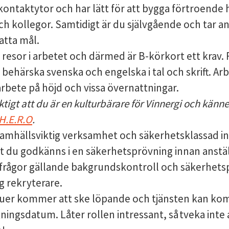
ontaktytor och har lätt för att bygga förtroende 
h kollegor. Samtidigt är du självgående och tar ans
atta mål.
 resor i arbetet och därmed är B-körkort ett krav.
behärska svenska och engelska i tal och skrift.
Arb
arbete på höjd och vissa övernattningar.
iktigt att du är en kulturbärare för Vinnergi och känner
H.E.R.O
.
samhällsviktig verksamhet och säkerhetsklassad i
tt du godkänns i en säkerhetsprövning innan anstä
 frågor gällande bakgrundskontroll och säkerhets
g rekryterare.
juer kommer att ske löpande och tjänsten kan komm
ningsdatum. Låter rollen intressant, så tveka inte