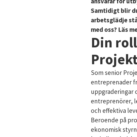
ansvarar för ut
Samtidigt blir d
arbetsglädje stå
med oss? Läs me
Din rol
Projek
Som senior Proje
entreprenader frå
uppgraderingar 
entreprenörer, le
och effektiva lev
Beroende på pro
ekonomisk styrni