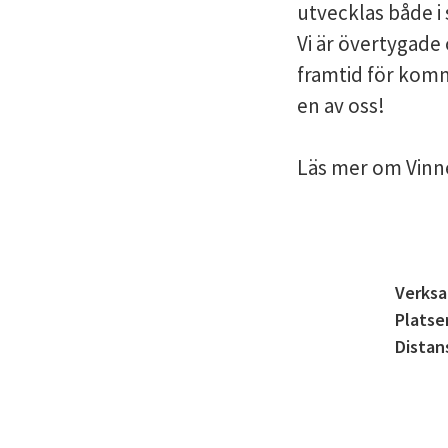
utvecklas både i
Vi är övertygade 
framtid för komma
en av oss!
Läs mer om Vinn
Verks
Platse
Distan