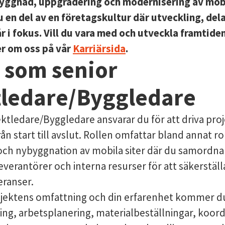
byggnad, uppgradering och modernisering av mobil
u en del av en företagskultur där utveckling, del
r i fokus. Vill du vara med och utveckla framtid
r om oss på vår
Karriärsida
.
l som senior
tledare/Byggledare
ktledare/Byggledare ansvarar du för att driva pro
n start till avslut. Rollen omfattar bland annat ro
och nybyggnation av mobila siter där du samordna
verantörer och interna resurser för att säkerställ
eranser.
jektens omfattning och din erfarenhet kommer d
ng, arbetsplanering, materialbeställningar, koord