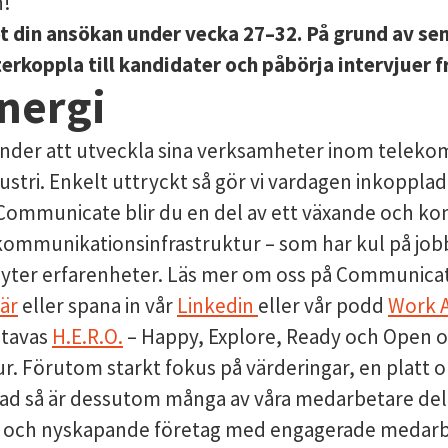
n!
ot din ansökan under vecka 27–32. På grund av s
erkoppla till kandidater och påbörja intervjuer f
nergi
kunder att utveckla sina verksamheter inom telekom
dustri. Enkelt uttryckt så gör vi vardagen inkoppl
Communicate blir du en del av ett växande och k
ommunikationsinfrastruktur – som har kul på jobb
byter erfarenheter. Läs mer om oss på Communicat
är
eller spana in vår
Linkedin
eller vår podd
Work A
stavas
H.E.R.O.
– Happy, Explore, Ready och Open o
ur. Förutom starkt fokus på värderingar, en platt 
ad så är dessutom många av våra medarbetare del
yggt och nyskapande företag med engagerade medar