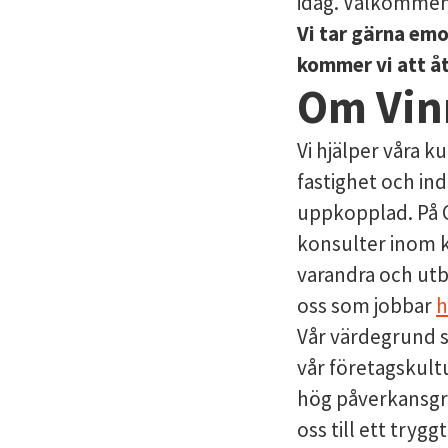
idag. Välkomme
Vi tar gärna em
kommer vi att åt
Om Vin
Vi hjälper våra 
fastighet och in
uppkopplad. På 
konsulter inom k
varandra och ut
oss som jobbar
h
Vår värdegrund 
vår företagskult
hög påverkansgr
oss till ett tr