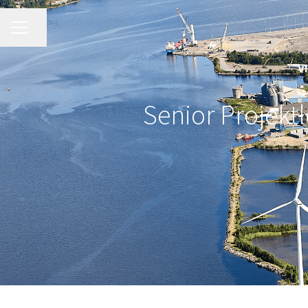
KARRIÄRMENY
Dela sidan
V
Senior Projektl