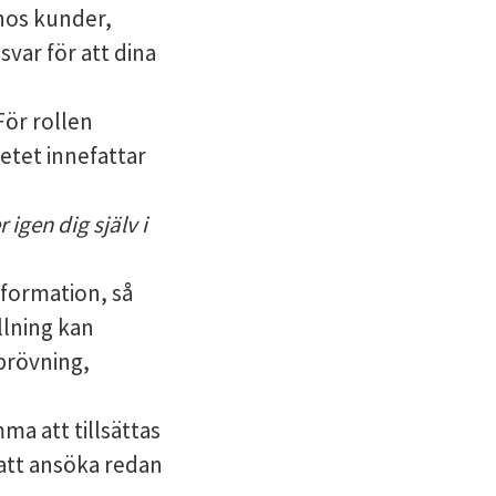
hos kunder,
var för att dina
För rollen
etet innefattar
 igen dig själv i
nformation, så
llning kan
prövning,
a att tillsättas
 att ansöka redan