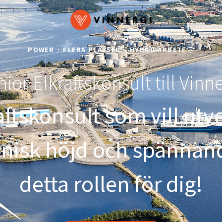
POWER
·
FLERA PLATSER
·
HYBRIDARBETE
ior Elkraftskonsult till Vinn
aftskonsult som vill utve
eknisk höjd och spännan
detta rollen för dig!