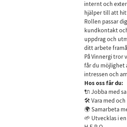
internt och exte
hjälper till att h
Rollen passar di
kundkontakt och 
uppdrag och utman
ditt arbete framå
På Vinnergi tror 
får du möjlighet
intressen och am
Hos oss får du:
🔌 Jobba med sam
🛠️ Vara med och
🌍 Samarbeta med
🌱 Utvecklas i en 
H.E.R.O.