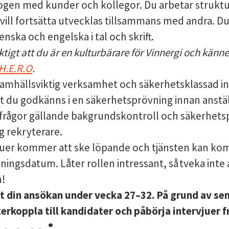
logen med kunder och kollegor. Du arbetar struktur
 vill fortsätta utvecklas tillsammans med andra.
Du
nska och engelska i tal och skrift.
iktigt att du är en kulturbärare för Vinnergi och känner
H.E.R.O
.
samhällsviktig verksamhet och säkerhetsklassad i
tt du godkänns i en säkerhetsprövning innan anstä
 frågor gällande bakgrundskontroll och säkerhets
g rekryterare.
juer kommer att ske löpande och tjänsten kan komm
ningsdatum. Låter rollen intressant, så tveka inte
n!
ot din ansökan under vecka 27–32. På grund av s
erkoppla till kandidater och påbörja intervjuer f