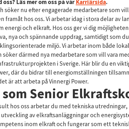
 oss? Läs mer om oss på vår
Karriärsida
.
ch söker nu efter engagerade medarbetare som vil
n framåt hos oss. Vi arbetar idag i stora delar av 
energi och elkraft. Hos oss ger vi dig möjligheten 
iva, nya och spännande uppdrag, samtidigt som du 
klingsorienterade miljö. Vi arbetar inom både loka
h söker därmed nya medarbetare som vill vara me
frastrukturprojekten i Sverige. Här blir du en vikti
er, där du bidrar till energiomställningen tillsa
et är att arbeta på Vinnergi Power.
l som Senior Elkraftsk
ult hos oss arbetar du med tekniska utredningar, 
 utveckling av elkraftsanläggningar och energisyst
mpetens inom elkraft och fungerar som ett teknis