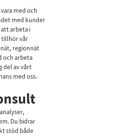
l vara med och
landet med kunder
att arbeta i
tillhör vår
lnät, regionnät
d och arbeta
g del av vårt
mmans med oss.
onsult
analyser,
em. Du bidrar
kt stöd både