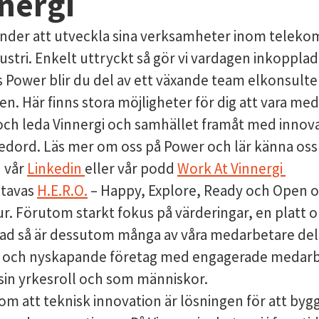
nergi
kunder att utveckla sina verksamheter inom telekom
dustri. Enkelt uttryckt så gör vi vardagen inkoppl
Power blir du del av ett växande team elkonsulter
. Här finns stora möjligheter för dig att vara med
ch leda Vinnergi och samhället framåt med innov
edord. Läs mer om oss på Power och lär känna os
n vår
Linkedin
eller vår podd
Work At Vinnergi
stavas
H.E.R.O.
– Happy, Explore, Ready och Open o
ur. Förutom starkt fokus på värderingar, en platt 
ad så är dessutom många av våra medarbetare del
yggt och nyskapande företag med engagerade medar
 sin yrkesroll och som människor.
om att teknisk innovation är lösningen för att byg