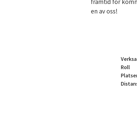
framtid för komma
en av oss!
Verks
Roll
Platse
Distan