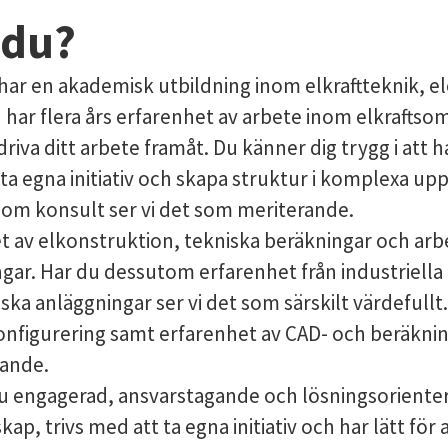
 du?
 har en akademisk utbildning inom elkraftteknik, el
har flera års erfarenhet av arbete inom elkraftso
 driva ditt arbete framåt. Du känner dig trygg i att 
 ta egna initiativ och skapa struktur i komplexa up
 som konsult ser vi det som meriterande.
t av elkonstruktion, tekniska beräkningar och ar
gar. Har du dessutom erfarenhet från industriella 
iska anläggningar ser vi det som särskilt värdefull
onfigurering samt erfarenhet av CAD- och beräkni
rande.
 engagerad, ansvarstagande och lösningsorienter
kap, trivs med att ta egna initiativ och har lätt för 