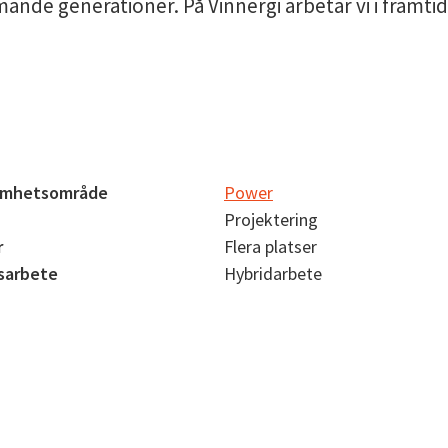
nde generationer. På Vinnergi arbetar vi i framtide
amhetsområde
Power
Projektering
r
Flera platser
sarbete
Hybridarbete