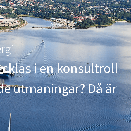
ergi
cklas i en konsultroll
de utmaningar? Då är