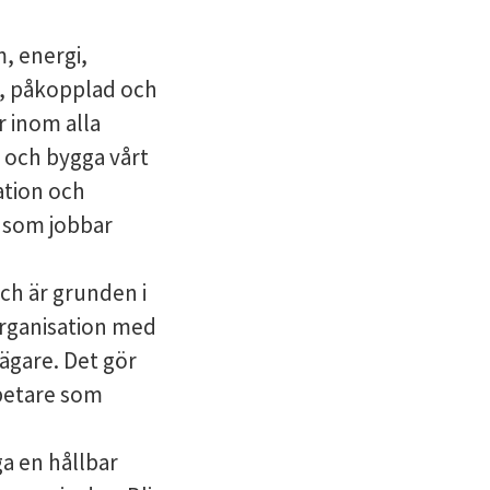
, energi,
ad, påkopplad och
 inom alla
 och bygga vårt
ation och
s som jobbar
ch är grunden i
organisation med
ägare. Det gör
betare som
ga en hållbar