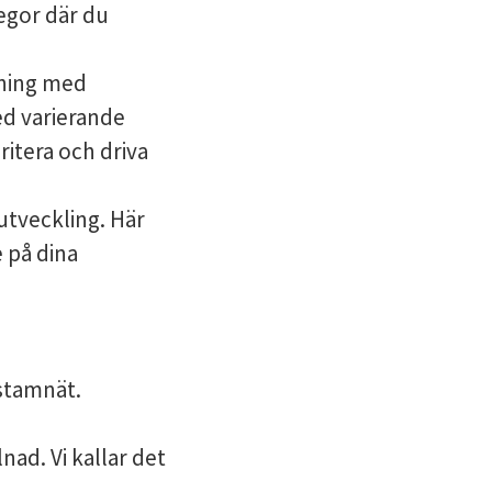
legor där du
sning med
ed varierande
ritera och driva
 utveckling. Här
 på dina
 stamnät.
lnad. Vi kallar det