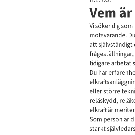
Vem är
Vi söker dig som
motsvarande. Du 
att självständigt
frågeställningar,
tidigare arbetat
Du har erfarenhe
elkraftsanläggnin
eller större tekn
reläskydd, reläk
elkraft är merite
Som person är du
starkt självledars