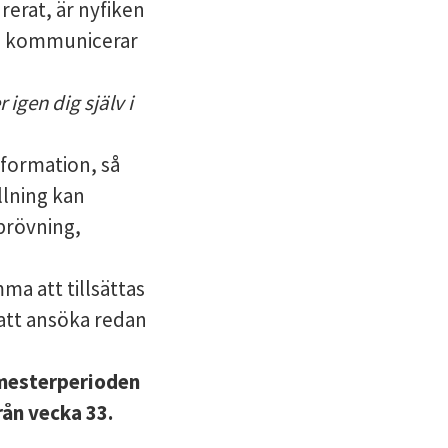
erat, är nyfiken
 kommunicerar
 igen dig själv i
nformation, så
llning kan
prövning,
a att tillsättas
 att ansöka redan
emesterperioden
rån vecka 33.