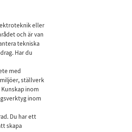
ektroteknik eller
mrådet och är van
hantera tekniska
pdrag. Har du
bete med
miljöer, ställverk
t. Kunskap inom
ngsverktyg inom
ad. Du har ett
att skapa