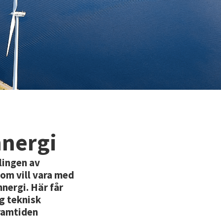
nnergi
lingen av
som vill vara med
nergi. Här får
ög teknisk
framtiden