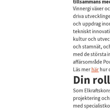
tillsammans med
Vinnergi växer o
driva utvecklinge
och uppdrag inom 
tekniskt innovat
kultur och utvec
och stamnät, oc
med de största in
affärsområde Pow
Läs mer
här
hur d
Din rol
Som Elkraftskons
projektering och
med specialistko