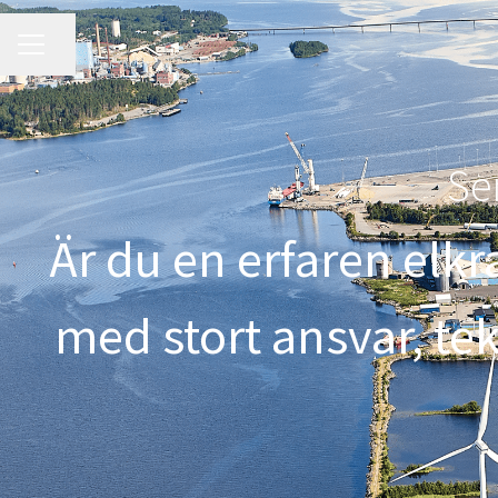
KARRIÄRMENY
Dela sidan
Sen
Är du en erfaren elkr
med stort ansvar, t