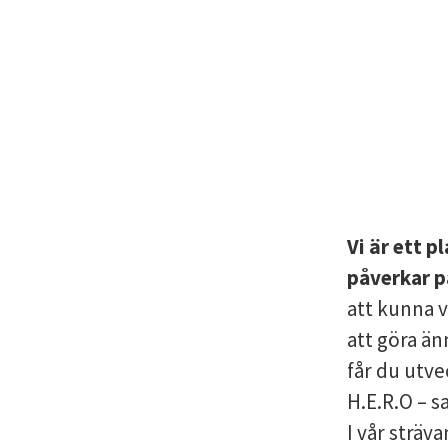
Vi är ett 
påverkar på
att kunna v
att göra än
får du utve
H.E.R.O – s
I vår sträva