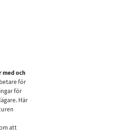
är med och
betare för
ingar för
lägare. Här
lturen
 om att