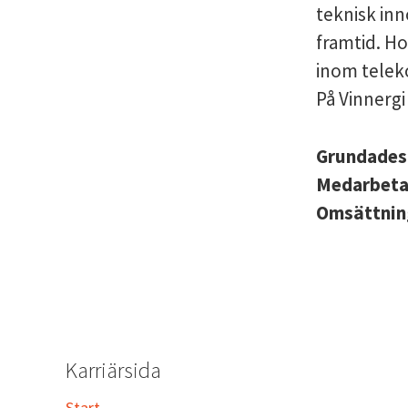
teknisk inn
framtid. Ho
inom teleko
På Vinnergi 
Grundade
Medarbet
Omsättni
Karriärsida
Start