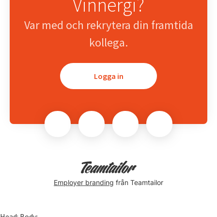
Vinnergi?
Var med och rekrytera din framtida
kollega.
Logga in
Employer branding
från Teamtailor
Head:
Body: