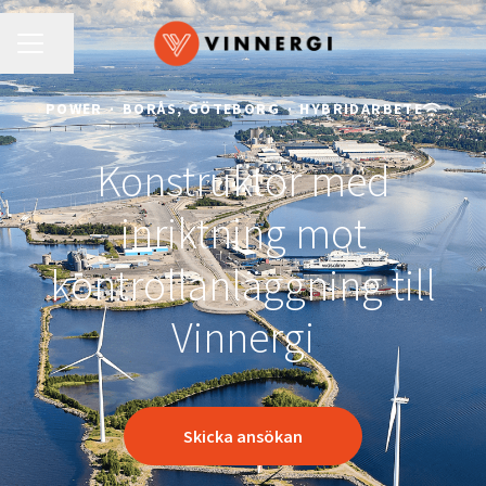
KARRIÄRMENY
Dela sidan
POWER
·
BORÅS, GÖTEBORG
·
HYBRIDARBETE
Konstruktör med
inriktning mot
kontrollanläggning till
Vinnergi
Skicka ansökan