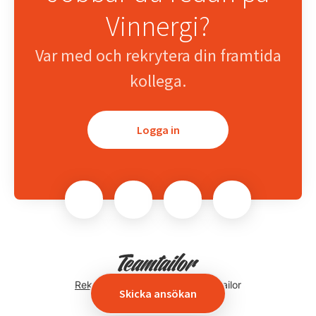
Vinnergi?
Var med och rekrytera din framtida
kollega.
Logga in
Rekryteringsverktyg
från Teamtailor
Skicka ansökan