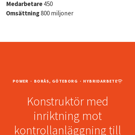
Medarbetare
450
Omsättning
800 miljoner
POWER
·
BORÅS, GÖTEBORG
·
HYBRIDARBETE
Konstruktör med
inriktning mot
kontrollanläggning till