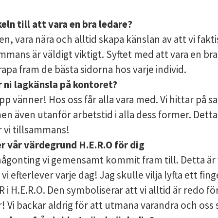
eln till att vara en bra ledare?
en, vara nära och alltid skapa känslan av att vi fakt
ammans är väldigt viktigt. Syftet med att vara en bra
rapa fram de bästa sidorna hos varje individ.
 ni lagkänsla på kontoret?
upp vänner! Hos oss får alla vara med. Vi hittar på s
en även utanför arbetstid i alla dess former. Detta
vi tillsammans!
r vår värdegrund H.E.R.O för dig
någonting vi gemensamt kommit fram till. Detta är v
vi efterlever varje dag! Jag skulle vilja lyfta ett fing
 i H.E.R.O. Den symboliserar att vi alltid är redo fö
 Vi backar aldrig för att utmana varandra och oss s