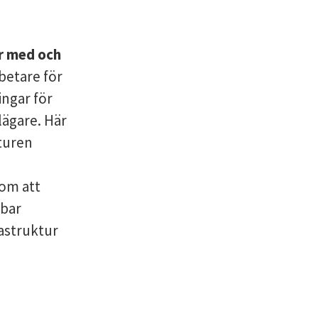
är med och
betare för
ingar för
lägare. Här
lturen
 om att
lbar
rastruktur