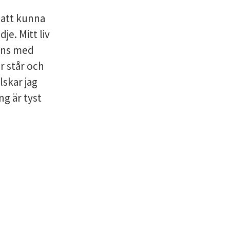
m att kunna
je. Mitt liv
mans med
r står och
lskar jag
ng är tyst