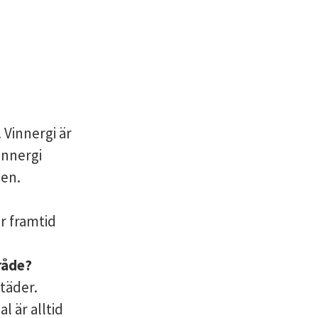
 Vinnergi är
innergi
len.
r framtid
råde?
täder.
 är alltid