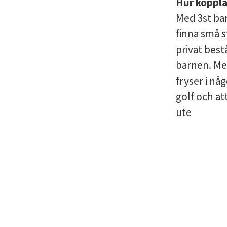
Hur kopplar
Med 3st bar
finna små s
privat best
barnen. Mes
fryser i nå
golf och at
ute