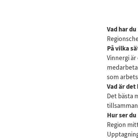
Vad har du 
Regionschef
På vilka sä
Vinnergi är
medarbetar
som arbets
Vad är det
Det bästa m
tillsamman
Hur ser du
Region mitt
Upptagning