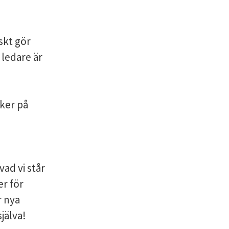
iskt gör
 ledare är
aker på
ad vi står
er för
r nya
jälva!