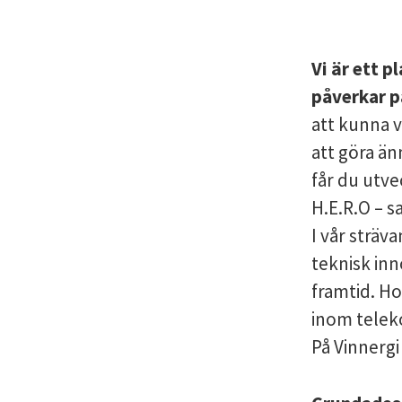
Vi är ett 
påverkar på
att kunna v
att göra än
får du utve
H.E.R.O – s
I vår sträva
teknisk inn
framtid. Ho
inom teleko
På Vinnergi 