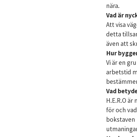
nära.
Vad är nyck
Att visa väg
detta tills
även att sk
Hur bygger
Vi är en gr
arbetstid m
bestämmer 
Vad betyde
H.E.R.O är 
för och vad 
bokstaven R
utmaningar!